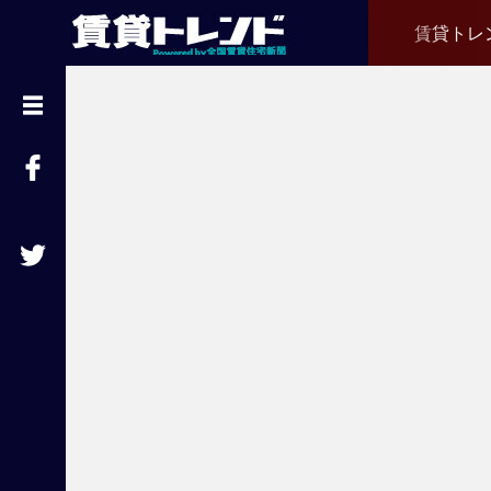
賃貸トレ
『
賃
貸
ト
レ
ン
ド
』
と
は
賃
貸
不
動
産
経
営
に
役