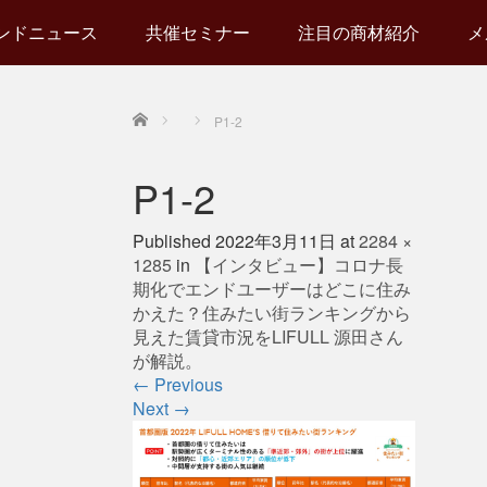
ンドニュース
共催セミナー
注目の商材紹介
メ
Home
P1-2
P1-2
Published
2022年3月11日
at
2284 ×
1285
in
【インタビュー】コロナ長
期化でエンドユーザーはどこに住み
かえた？住みたい街ランキングから
見えた賃貸市況をLIFULL 源田さん
が解説。
←
Previous
Next
→