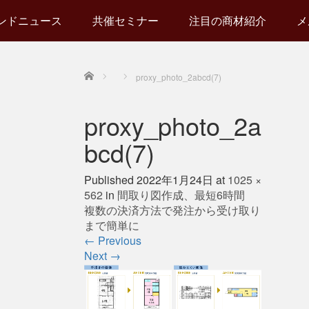
ンドニュース
共催セミナー
注目の商材紹介
メ
Home
proxy_photo_2abcd(7)
proxy_photo_2a
bcd(7)
Published
2022年1月24日
at
1025 ×
562
in
間取り図作成、最短6時間
複数の決済方法で発注から受け取り
まで簡単に
←
Previous
Next
→