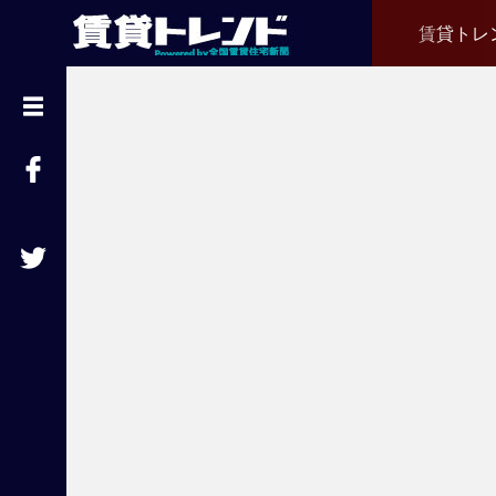
賃貸トレ
『
賃
貸
ト
レ
ン
ド
』
と
は
賃
貸
不
動
産
経
営
に
役