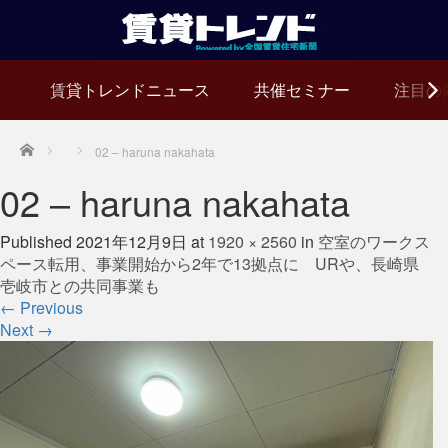
賃貸トレンドニュース
共催セミナー
注目の
Home
02 – haruna nakahata
02 – haruna nakahata
Published
2021年12月9日
at
1920 × 2560
in
空室のワークス
ペース転用、事業開始から2年で13拠点に URや、長崎県
壱岐市との共同事業も
←
Previous
Next
→