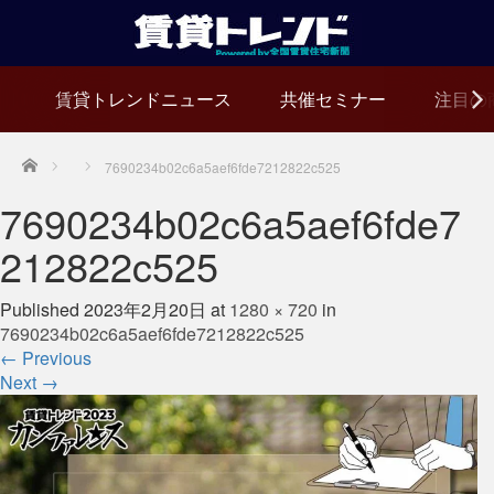
賃貸トレンドニュース
共催セミナー
注目の
Home
7690234b02c6a5aef6fde7212822c525
7690234b02c6a5aef6fde7
212822c525
Published
2023年2月20日
at
1280 × 720
in
7690234b02c6a5aef6fde7212822c525
←
Previous
Next
→