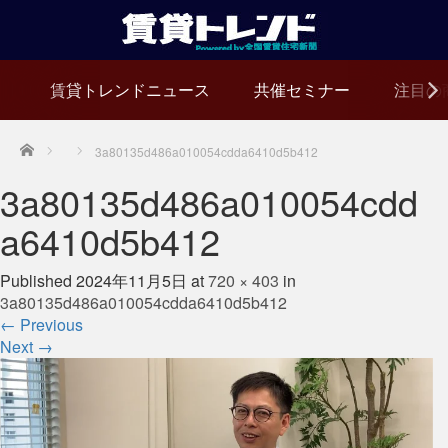
賃貸トレンドニュース
共催セミナー
注目の
Home
3a80135d486a010054cdda6410d5b412
3a80135d486a010054cdd
a6410d5b412
Published
2024年11月5日
at
720 × 403
in
3a80135d486a010054cdda6410d5b412
←
Previous
Next
→