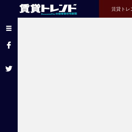
賃貸トレ
『
賃
貸
ト
レ
ン
ド
』
と
は
賃
貸
不
動
産
経
営
に
役