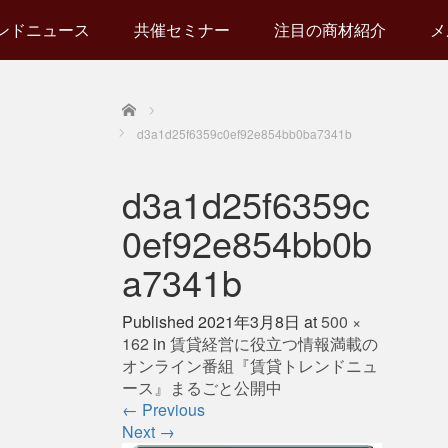
ンドニュース
共催セミナー
注目の商材紹介
メ
Home
d3a1d25f6359c0ef92e854bb0ba7341b
d3a1d25f6359c
0ef92e854bb0b
a7341b
Published
2021年3月8日
at
500 ×
162
in
賃貸経営に役立つ情報満載の
オンライン番組『賃貸トレンドニュ
ース』まるごと公開中
←
Previous
Next
→