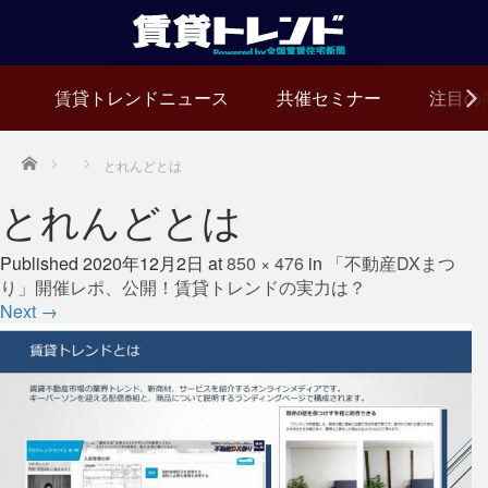
賃貸トレンドニュース
共催セミナー
注目の
Home
とれんどとは
とれんどとは
Published
2020年12月2日
at
850 × 476
in
「不動産DXまつ
り」開催レポ、公開！賃貸トレンドの実力は？
Next
→