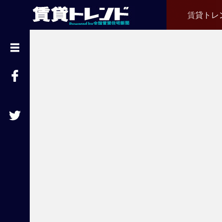
賃貸トレ
『
賃
貸
ト
レ
ン
ド
』
と
は
賃
貸
不
動
産
経
営
に
役