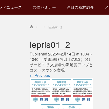
ンドニュース
共催セミナー
注目の商材紹介
メ
Home
lepris01_2
lepris01_2
Published
2025年2月14日
at
1334 ×
1040
in
受電率98％以上の駆けつけ
サービスで 入居者の満足度アップと
コストダウンを実現
←
Previous