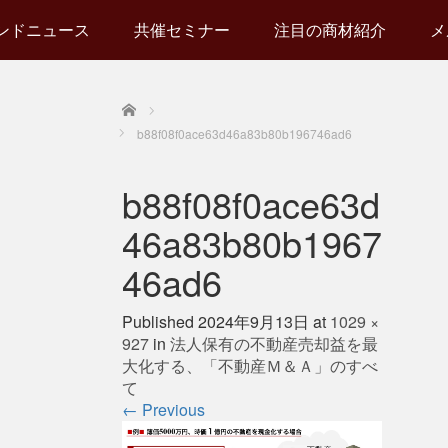
ンドニュース
共催セミナー
注目の商材紹介
メ
Home
b88f08f0ace63d46a83b80b196746ad6
b88f08f0ace63d
46a83b80b1967
46ad6
Published
2024年9月13日
at
1029 ×
927
in
法人保有の不動産売却益を最
大化する、「不動産Ｍ＆Ａ」のすべ
て
←
Previous