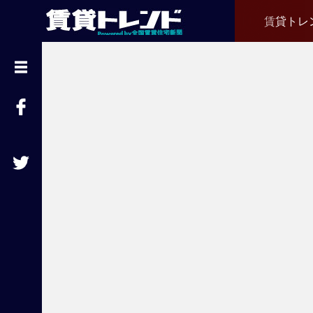
賃貸トレ
『
賃
貸
ト
レ
ン
ド
』
と
は
賃
貸
不
動
産
経
営
に
役