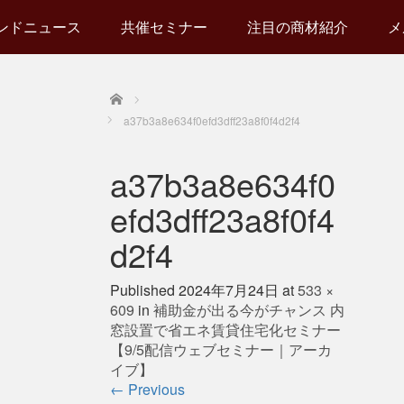
ンドニュース
共催セミナー
注目の商材紹介
メ
Home
a37b3a8e634f0efd3dff23a8f0f4d2f4
a37b3a8e634f0
efd3dff23a8f0f4
d2f4
Published
2024年7月24日
at
533 ×
609
in
補助金が出る今がチャンス 内
窓設置で省エネ賃貸住宅化セミナー
【9/5配信ウェブセミナー｜アーカ
イブ】
←
Previous