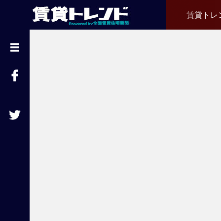
賃貸トレ
『
賃
貸
ト
レ
ン
ド
』
と
は
賃
貸
不
動
産
経
営
に
役