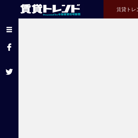
賃貸トレ
『
賃
貸
ト
レ
ン
ド
』
と
は
賃
貸
不
動
産
経
営
に
役