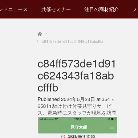
ンドニュース
共催セミナー
注目の商材紹介
メ
Home
c84ff573de1d91c624343fa18abcfffb
c84ff573de1d91
c624343fa18ab
cfffb
Published
2024年5月23日
at
354 ×
658
in
駆け付け付帯見守りサービ
ス、緊急時にスタッフが現地を訪問