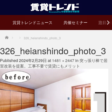
賃貸トレンドニュース
共催セミナー
注目の
Home
326_heianshindo_photo_3
326_heianshindo_photo_3
Published
2024年2月29日
at
1481 × 2447
in
突っ張り棒で居
室改装を提案。工事不要で賃貸にもメリット