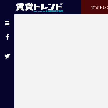
賃貸トレ
『
賃
貸
ト
レ
ン
ド
』
と
は
賃
貸
不
動
産
経
営
に
役