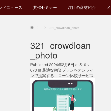
ンドニュース
共催セミナー
注目の商材紹介
メ
Home
321_crowdloan_photo
321_crowdloan
_photo
Published
2024年2月5日
at
510 ×
673
in
最適な融資プランをオンライ
ンで提案する、ローン比較サービス