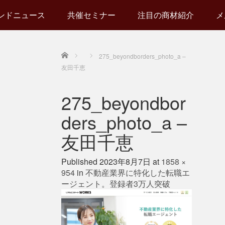
ンドニュース
共催セミナー
注目の商材紹介
メ
Home
275_beyondborders_photo_a –
友田千恵
275_beyondbor
ders_photo_a –
友田千恵
Published
2023年8月7日
at
1858 ×
954
in
不動産業界に特化した転職エ
ージェント。登録者3万人突破