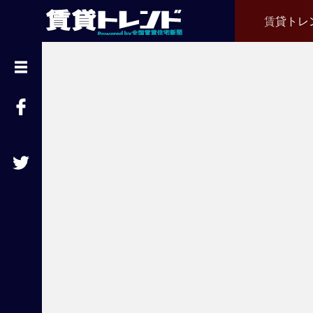
賃貸トレ
『
賃
貸
ト
レ
ン
ド
』
と
は
賃
貸
不
動
産
経
営
に
役