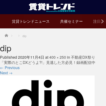
賃貸トレンドニュース
共催セミナー
注目の
Home
dip
dip
Published
2020年11月4日
at
400 × 250
in
不動産DX祭り
「実際のとこDXどうよ?!」見逃した方必見！録画配信中
←
Previous
Next
→