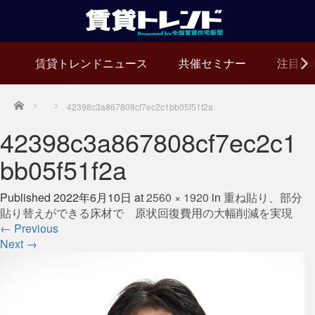
賃貸トレンドニュース
共催セミナー
注目の
Home
42398c3a867808cf7ec2c1bb05f51f2a
42398c3a867808cf7ec2c1
bb05f51f2a
Published
2022年6月10日
at
2560 × 1920
in
重ね貼り、部分
貼り替えができる床材で 原状回復費用の大幅削減を実現
←
Previous
Next
→