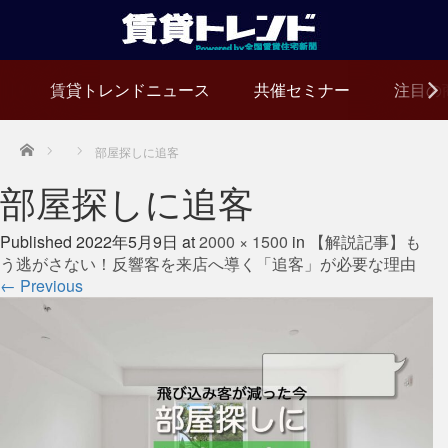
賃貸トレンドニュース
共催セミナー
注目の
Home
部屋探しに追客
部屋探しに追客
Published
2022年5月9日
at
2000 × 1500
in
【解説記事】も
う逃がさない！反響客を来店へ導く「追客」が必要な理由
←
Previous