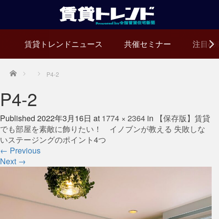
賃貸トレンドニュース
共催セミナー
注目の
Home
P4-2
P4-2
Published
2022年3月16日
at
1774 × 2364
in
【保存版】賃貸
でも部屋を素敵に飾りたい！ イノブンが教える 失敗しな
いステージングのポイント4つ
←
Previous
Next
→