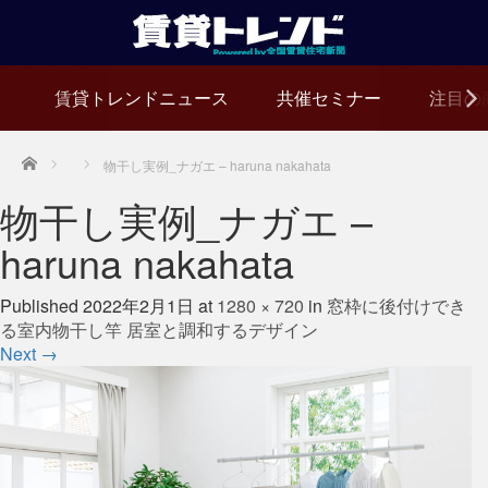
賃貸トレンドニュース
共催セミナー
注目の
Home
物干し実例_ナガエ – haruna nakahata
物干し実例_ナガエ –
haruna nakahata
Published
2022年2月1日
at
1280 × 720
in
窓枠に後付けでき
る室内物干し竿 居室と調和するデザイン
Next
→